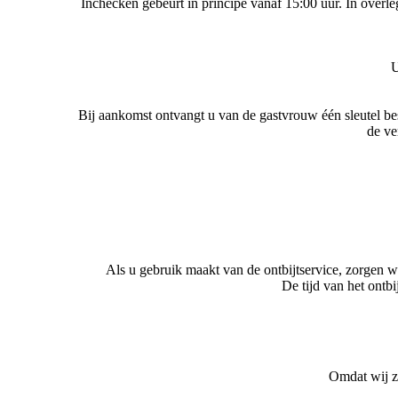
Inchecken gebeurt in principe vanaf 15:00 uur. In overl
U
Bij aankomst ontvangt u van de gastvrouw één sleutel bes
de ve
Als u gebruik maakt van de ontbijtservice, zorgen we
De tijd van het ontb
Omdat wij ze