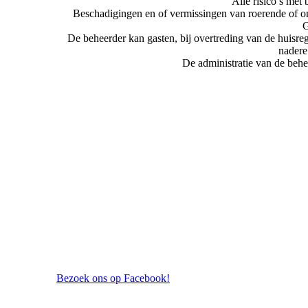
Alle risico’s met
Beschadigingen en of vermissingen van roerende of o
G
De beheerder kan gasten, bij overtreding van de huisr
nadere
De administratie van de behe
Bezoek ons op Facebook!