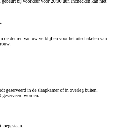
 gebeurt bij voorkeur voor 20:00 uur. Inchecken kan niet
k.
an de deuren van uw verblijf en voor het uitschakelen van
vrouw.
rdt geserveerd in de slaapkamer of in overleg buiten.
00 geserveerd worden.
t toegestaan.