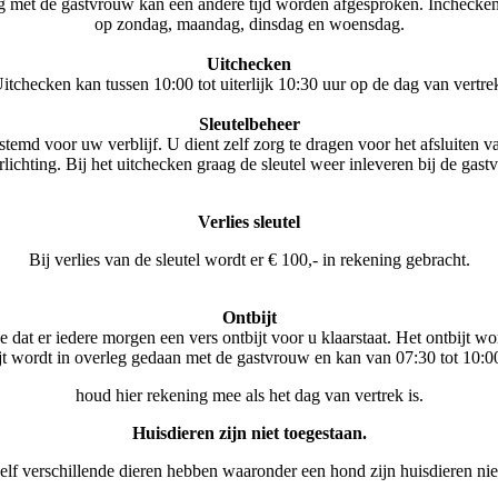
eg met de gastvrouw kan een andere tijd worden afgesproken. Inchecken
op zondag, maandag, dinsdag en woensdag.
Uitchecken
itchecken kan tussen 10:00 tot uiterlijk 10:30 uur op de dag van vertre
Sleutelbeheer
temd voor uw verblijf. U dient zelf zorg te dragen voor het afsluiten v
rlichting. Bij het uitchecken graag de sleutel weer inleveren bij de gast
Verlies sleutel
Bij verlies van de sleutel wordt er € 100,- in rekening gebracht.
Ontbijt
 dat er iedere morgen een vers ontbijt voor u klaarstaat. Het ontbijt wo
ijt wordt in overleg gedaan met de gastvrouw en kan van 07:30 tot 10:
houd hier rekening mee als het dag van vertrek is.
Huisdieren zijn niet toegestaan.
lf verschillende dieren hebben waaronder een hond zijn huisdieren nie