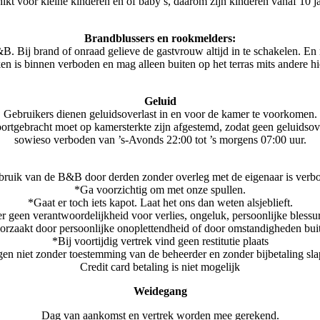
ikt voor kleine kinderen en of baby’s, daarom zijn kinderen vanaf 10 j
Brandblussers en rookmelders:
. Bij brand of onraad gelieve de gastvrouw altijd in te schakelen. En n
n is binnen verboden en mag alleen buiten op het terras mits andere hi
Geluid
Gebruikers dienen geluidsoverlast in en voor de kamer te voorkomen.
oortgebracht moet op kamersterkte zijn afgestemd, zodat geen geluidso
sowieso verboden van ’s-Avonds 22:00 tot ’s morgens 07:00 uur.
ruik van de B&B door derden zonder overleg met de eigenaar is verb
*Ga voorzichtig om met onze spullen.
*Gaat er toch iets kapot. Laat het ons dan weten alsjeblieft.
 geen verantwoordelijkheid voor verlies, ongeluk, persoonlijke blessur
orzaakt door persoonlijke onoplettendheid of door omstandigheden buit
*Bij voortijdig vertrek vind geen restitutie plaats
n niet zonder toestemming van de beheerder en zonder bijbetaling sla
Credit card betaling is niet mogelijk
Weidegang
Dag van aankomst en vertrek worden mee gerekend.