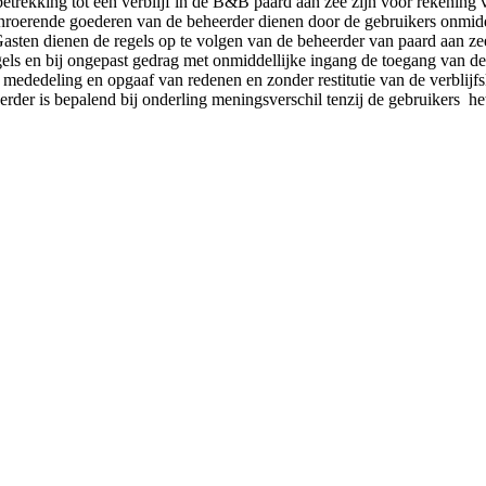
 betrekking tot een verblijf in de B&B paard aan zee zijn voor rekening 
nroerende goederen van de beheerder dienen door de gebruikers onmidd
asten dienen de regels op te volgen van de beheerder van paard aan ze
egels en bij ongepast gedrag met onmiddellijke ingang de toegang van 
 mededeling en opgaaf van redenen en zonder restitutie van de verblijfs
erder is bepalend bij onderling meningsverschil tenzij de gebruikers h