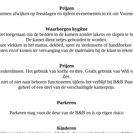
Prijzen
kunnen afwijken op feestdagen en tijdens evenementen in en om Voorne
Waarborgen hygiëne
niet toegestaan om de bedden in de kamers zonder lakens en slopen te b
De kamer dient netjes gehouden te worden.
erbare vlekken in het matras, dekbed, sprei en sierkussens of handdoeke
sten en/of kosten ter vervanging van de materialen bij de klant in reke
Prijzen
n keukenlinnen. Het gebruik van koffie en thee. Gratis gebruik van Wifi
Zee.
niet of niet naar behoren functioneren tijdens het verblijf bij B&B Paard 
geheel of een deel van de verschuldigde kamerprijs.
Parkeren
Parkeren mag voor de deur van de B&B en is op eigen risico
Kinderen